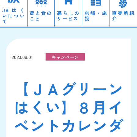
JAはく
農と食の
暮らしの
店舗・施
直売所紹
いについ
こと
サービス
設
介
て
ローン
経営理念・概要
営農情報
2023.08.01
キャンペーン
自動車
ディスクロージャー
のと里山自然栽培
【ＪＡグリーン
JAやすらぎ会館「天照」
採用情報
はくい】８月イ
ベントカレンダ