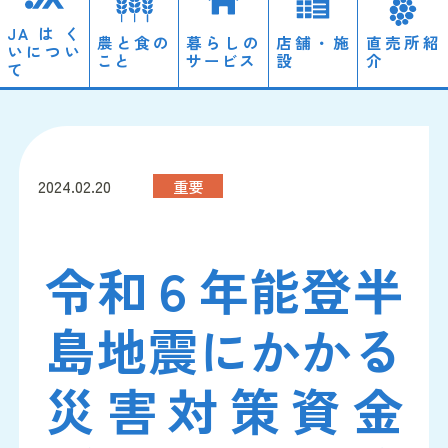
JAはく
農と食の
暮らしの
店舗・施
直売所紹
いについ
こと
サービス
設
介
て
ローン
経営理念・概要
営農情報
2024.02.20
重要
自動車
ディスクロージャー
のと里山自然栽培
令和６年能登半
JAやすらぎ会館「天照」
採用情報
島地震にかかる
災害対策資金