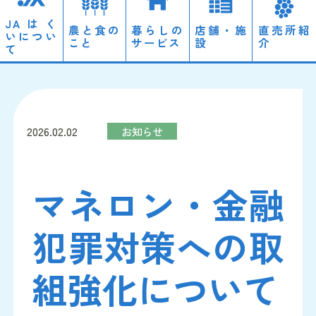
JAはく
農と食の
暮らしの
店舗・施
直売所紹
いについ
こと
サービス
設
介
て
ローン
経営理念・概要
営農情報
2026.02.02
お知らせ
自動車
ディスクロージャー
のと里山自然栽培
マネロン・金融
JAやすらぎ会館「天照」
採用情報
犯罪対策への取
組強化について