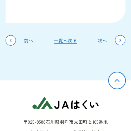
前へ
一覧へ戻る
次へ
JAはくい
〒925-8588
石川県羽咋市太田町と105番地