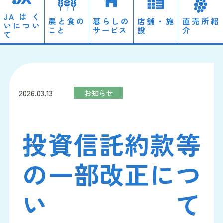
JAはく
農と食の
暮らしの
店舗・施
直売所紹
いについ
こと
サービス
設
介
て
ローン
経営理念・概要
営農情報
2026.03.13
お知らせ
自動車
ディスクロージャー
のと里山自然栽培
投資信託約款等
JAやすらぎ会館「天照」
採用情報
の一部改正につ
いて