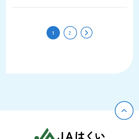
1
2
JAはくい