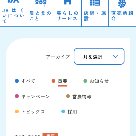
JAはく
農と食の
暮らしの
店舗・施
直売所紹
いについ
こと
サービス
設
介
て
ローン
経営理念・概要
営農情報
アーカイブ
自動車
ディスクロージャー
のと里山自然栽培
すべて
重要
お知らせ
JAやすらぎ会館「天照」
採用情報
キャンペーン
営農情報
トピックス
採用
詳細を読む
重要