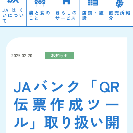
JAはく
農と食の
暮らしの
店舗・施
直売所紹
いについ
こと
サービス
設
介
て
ローン
経営理念・概要
営農情報
2025.02.20
お知らせ
自動車
ディスクロージャー
のと里山自然栽培
JAバンク「QR
JAやすらぎ会館「天照」
採用情報
伝票作成ツー
ル」取り扱い開