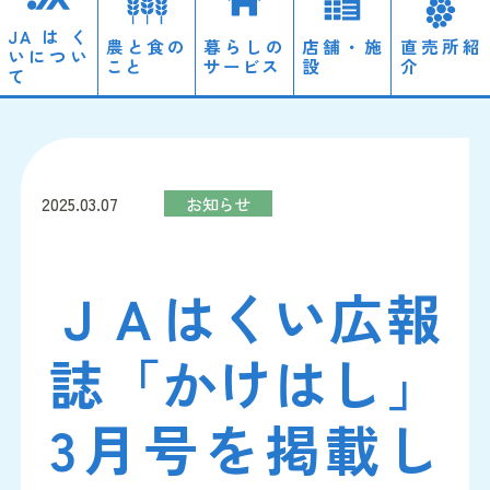
JAはく
農と食の
暮らしの
店舗・施
直売所紹
いについ
こと
サービス
設
介
て
ローン
経営理念・概要
営農情報
2025.03.07
お知らせ
自動車
ディスクロージャー
のと里山自然栽培
ＪＡはくい広報
JAやすらぎ会館「天照」
採用情報
誌「かけはし」
3月号を掲載し